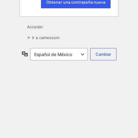
Acceder
← Ir a camescom
Idioma