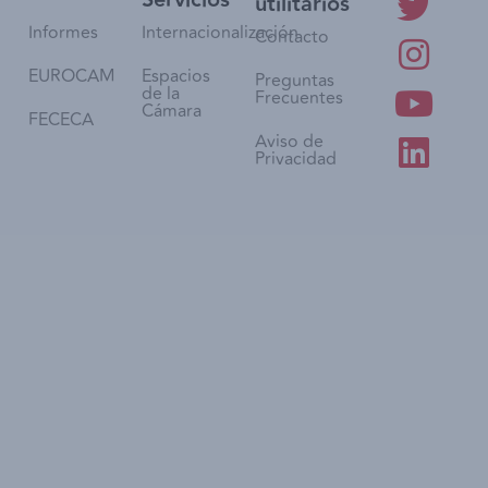
Servicios
utilitarios
Informes
Internacionalización
Contacto
EUROCAM
Espacios
Preguntas
de la
Frecuentes
Cámara
FECECA
Aviso de
Privacidad