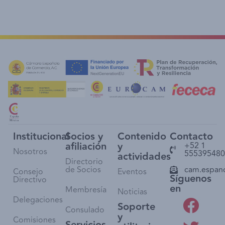
Institucional
Socios y
Contenido
Contacto
afiliación
y
+52 1
Nosotros
555395480
actividades
Directorio
de Socios
cam.espan
Consejo
Eventos
Síguenos
Directivo
en
Membresía
Noticias
Delegaciones
Soporte
Consulado
y
Comisiones