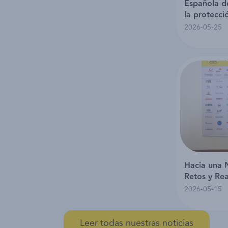
Española de
la protecci
eventos ma
2026-05-25
Hacia una 
Retos y Re
2026-05-15
Leer todas nuestras noticias