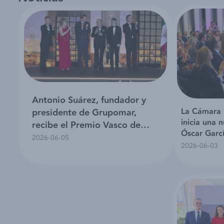
Antonio Suárez, fundador y
La Cámara 
presidente de Grupomar,
inicia una 
recibe el Premio Vasco de
Óscar Garc
Quiroga 2026 de la Cámara
2026-06-05
2026-06-03
Española de Comercio en
México