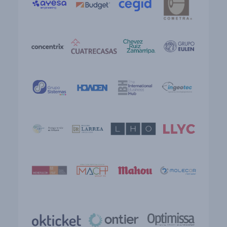
más
Ver
más
más