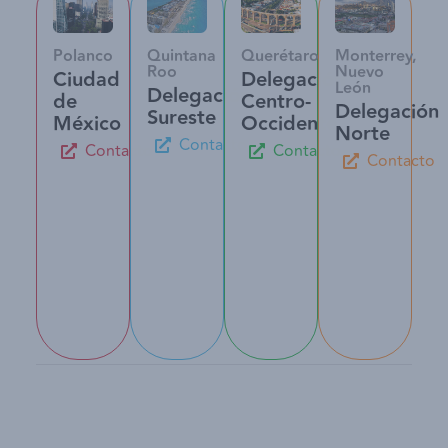
Polanco
Quintana
Querétaro
Monterrey,
Roo
Nuevo
Ciudad
Delegación
León
Delegación
de
Centro-
Delegación
Sureste
México
Occidente
Norte
Contacto
Contacto
Contacto
Contacto