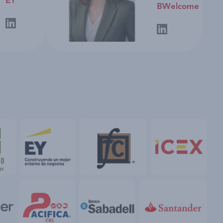
EY
BWelcome