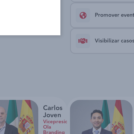
Promover evento
Visibilizar caso
Carlos
Joven
Vicepresidente
Ola
Branding