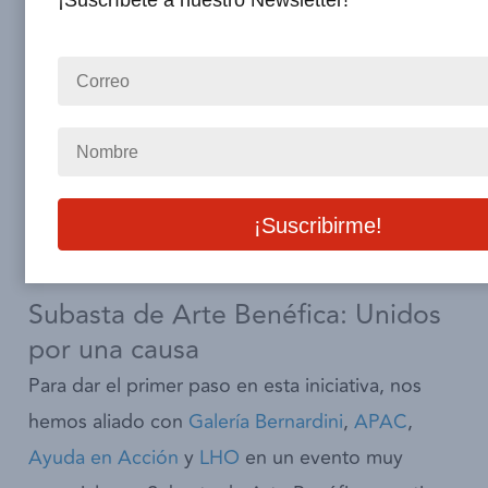
¡Suscríbete a nuestro Newsletter!
desde el compromiso y el apoyo mutuo. Bajo el
liderazgo de nuestro socio Ayuda en Acción y el
apoyo de la Comisión de Sostenibilidad, Capital
Humano, así como de otros aliados como la
Embajada de España y
AECID
, hemos diseñado
una plataforma que brinda visibilidad y soporte a
proyectos de ayuda social y humana en México.
Subasta de Arte Benéfica: Unidos
por una causa
Para dar el primer paso en esta iniciativa, nos
hemos aliado con
Galería Bernardini
,
APAC
,
Ayuda en Acción
y
LHO
en un evento muy