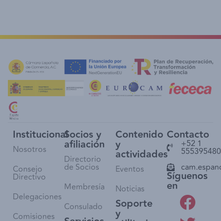
Institucional
Socios y
Contenido
Contacto
afiliación
y
+52 1
Nosotros
555395480
actividades
Directorio
de Socios
cam.espan
Consejo
Eventos
Síguenos
Directivo
en
Membresía
Noticias
Delegaciones
Soporte
Consulado
y
Comisiones