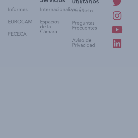
Servicios
utilitarios
Informes
Internacionalización
Contacto
EUROCAM
Espacios
Preguntas
de la
Frecuentes
Cámara
FECECA
Aviso de
Privacidad