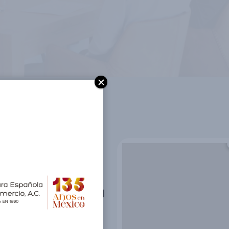
erativo y de
se concentra cerca del
ierte en el principal