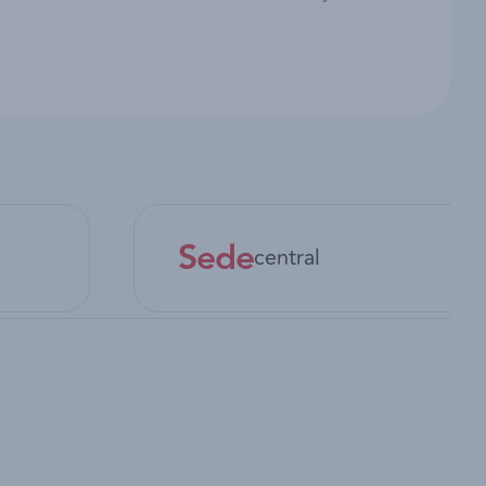
Sede
central