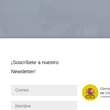
¡Suscríbete a nuestro
Newsletter!
Función de la delegación: ser el núcleo op
representación de la Cámara. Desde aquí 
70 % de las empresas socias, lo que la conv
espacio de articulación