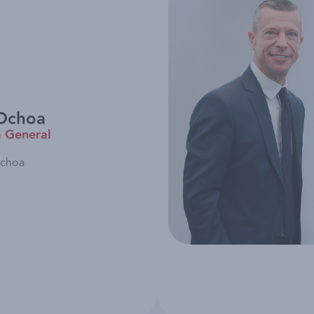
Ochoa
a General
Ochoa