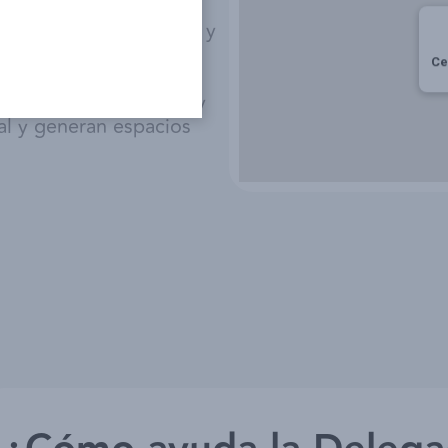
ón directa y constante
instituciones públicas y
ional. A través de una
Ce
n Central impulsa
merciales entre España y
al y generan espacios