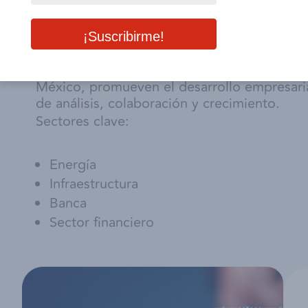
Su ubicación estratégica permite una relaci
con autoridades, organismos empresariales, 
actores clave del ecosistema económico nac
agenda activa y especializada, la Delegació
iniciativas que fortalecen las relaciones co
México, promueven el desarrollo empresari
de análisis, colaboración y crecimiento.
Sectores clave:
Energía
Infraestructura
Banca
Sector financiero