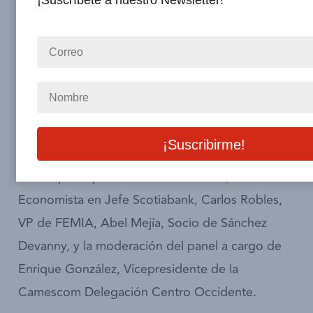
¡Suscríbete a nuestro Newsletter!
económicas, sociales y sectoriales en México y
en particular de la región Centro Occidente, la
Cámara Española de Comercio en México
(Camescom) en colaboración con diversas
Cámaras de Comercio Extrajeras llevó a cabo el
“Panel: Análisis Perspectivas 2021”.
Con la participación de Mario Correa,
Economista en Jefe Scotiabank, Carlos Robles,
VP de FEMIA, Abel Mejía, Socio de Sánchez
Devanny, y la moderación del panel a cargo de
Enrique González, Vicepresidente de la
Camescom Delegación Centro Occidente.