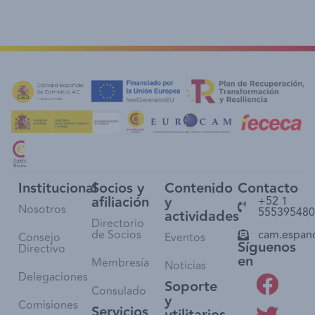
Institucional
Socios y
Contenido
Contacto
afiliación
y
+52 1
Nosotros
555395480
actividades
Directorio
de Socios
cam.espan
Consejo
Eventos
Síguenos
Directivo
en
Membresía
Noticias
Delegaciones
Soporte
Consulado
y
Comisiones
Servicios
utilitarios