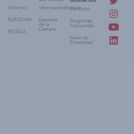
Informes
Internacionalización
Contacto
EUROCAM
Espacios
Preguntas
de la
Frecuentes
Cámara
FECECA
Aviso de
Privacidad