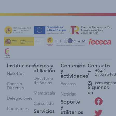
Institucional
Socios y
Contenido
Contacto
afiliación
y
+52 1
Nosotros
555395480
actividades
Directorio
de Socios
cam.espan
Consejo
Eventos
Síguenos
Directivo
en
Membresía
Noticias
Delegaciones
Soporte
Consulado
y
Comisiones
Servicios
utilitarios