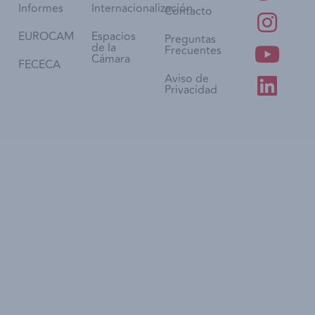
Informes
Internacionalización
Contacto
EUROCAM
Espacios
Preguntas
de la
Frecuentes
Cámara
FECECA
Aviso de
Privacidad