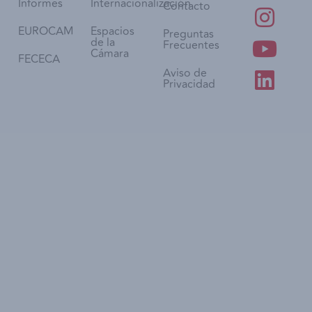
Informes
Internacionalización
Contacto
EUROCAM
Espacios
Preguntas
de la
Frecuentes
Cámara
FECECA
Aviso de
Privacidad