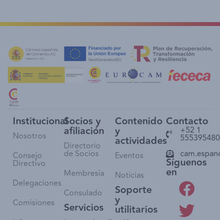
Institucional
Socios y
Contenido
Contacto
afiliación
y
+52 1
Nosotros
555395480
actividades
Directorio
de Socios
cam.espan
Consejo
Eventos
Síguenos
Directivo
en
Membresía
Noticias
Delegaciones
Soporte
Consulado
y
Comisiones
Servicios
utilitarios