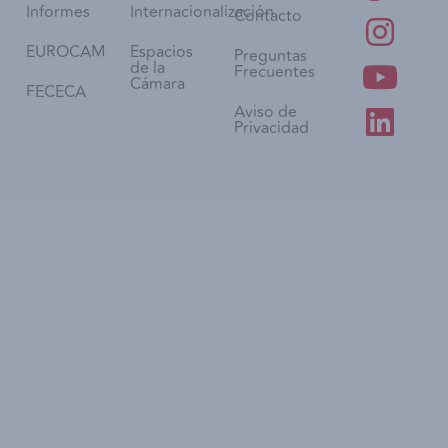
Informes
Internacionalización
Contacto
EUROCAM
Espacios
Preguntas
de la
Frecuentes
Cámara
FECECA
Aviso de
Privacidad