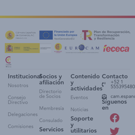
Institucional
Socios y
Contenido
Contacto
afiliación
y
+52 1
Nosotros
555395480
actividades
Directorio
de Socios
cam.espan
Consejo
Eventos
Síguenos
Directivo
en
Membresía
Noticias
Delegaciones
Soporte
Consulado
y
Comisiones
Servicios
utilitarios