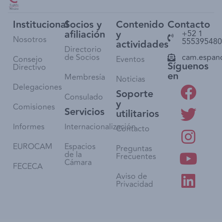
Institucional
Socios y
Contenido
Contacto
afiliación
y
+52 1
Nosotros
555395480
actividades
Directorio
de Socios
cam.espan
Consejo
Eventos
Síguenos
Directivo
en
Membresía
Noticias
Delegaciones
Soporte
Consulado
y
Comisiones
Servicios
utilitarios
Informes
Internacionalización
Contacto
EUROCAM
Espacios
Preguntas
de la
Frecuentes
Cámara
FECECA
Aviso de
Privacidad