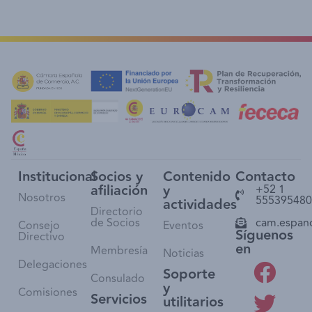
Institucional
Socios y
Contenido
Contacto
afiliación
y
+52 1
Nosotros
555395480
actividades
Directorio
de Socios
cam.espan
Consejo
Eventos
Síguenos
Directivo
en
Membresía
Noticias
Delegaciones
Soporte
Consulado
y
Comisiones
Servicios
utilitarios