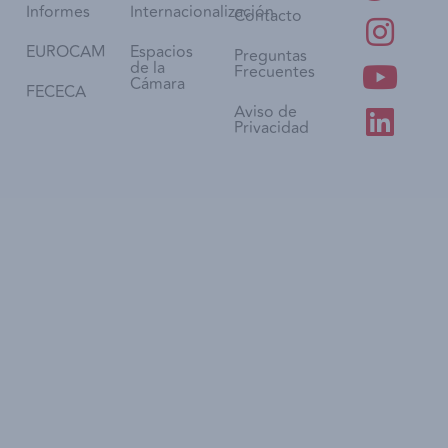
Informes
Internacionalización
Contacto
EUROCAM
Espacios
Preguntas
de la
Frecuentes
Cámara
FECECA
Aviso de
Privacidad