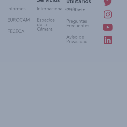
Servicios
utilitarios
Informes
Internacionalización
Contacto
EUROCAM
Espacios
Preguntas
de la
Frecuentes
Cámara
FECECA
Aviso de
Privacidad