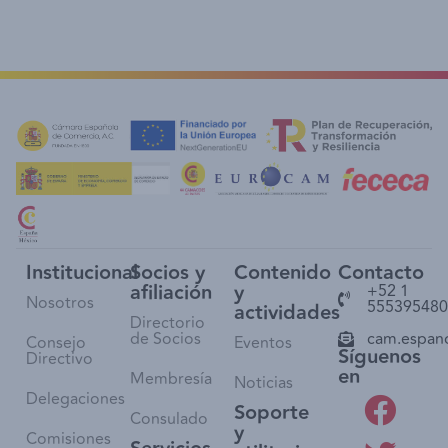
Institucional
Socios y
Contenido
Contacto
afiliación
y
+52 1
Nosotros
555395480
actividades
Directorio
de Socios
cam.espan
Consejo
Eventos
Síguenos
Directivo
en
Membresía
Noticias
Delegaciones
Soporte
Consulado
y
Comisiones