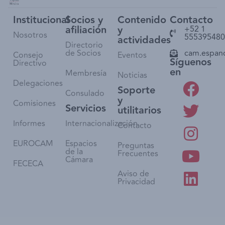
Institucional
Socios y
Contenido
Contacto
afiliación
y
+52 1
Nosotros
555395480
actividades
Directorio
de Socios
cam.espan
Consejo
Eventos
Síguenos
Directivo
en
Membresía
Noticias
Delegaciones
Soporte
Consulado
y
Comisiones
Servicios
utilitarios
Informes
Internacionalización
Contacto
EUROCAM
Espacios
Preguntas
de la
Frecuentes
Cámara
FECECA
Aviso de
Privacidad