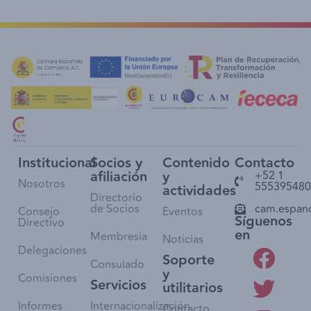
Institucional
Socios y
Contenido
Contacto
afiliación
y
+52 1
Nosotros
555395480
actividades
Directorio
de Socios
cam.espan
Consejo
Eventos
Síguenos
Directivo
en
Membresía
Noticias
Delegaciones
Soporte
Consulado
y
Comisiones
Servicios
utilitarios
Informes
Internacionalización
Contacto