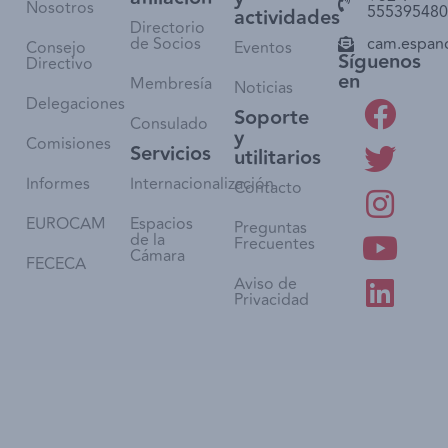
Nosotros
555395480
actividades
Directorio
de Socios
cam.espan
Consejo
Eventos
Síguenos
Directivo
en
Membresía
Noticias
Delegaciones
Soporte
Consulado
y
Comisiones
Servicios
utilitarios
Informes
Internacionalización
Contacto
EUROCAM
Espacios
Preguntas
de la
Frecuentes
Cámara
FECECA
Aviso de
Privacidad