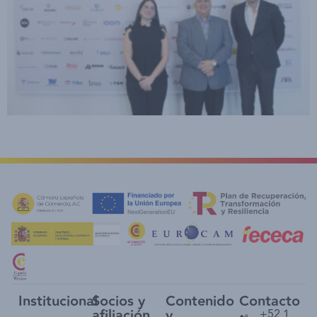
Institucional
Socios y
Contenido
Contacto
afiliación
y
+52 1