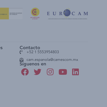
es
Contacto
+52 1 5553954803
cam.espanola@camescom.mx
Síguenos en