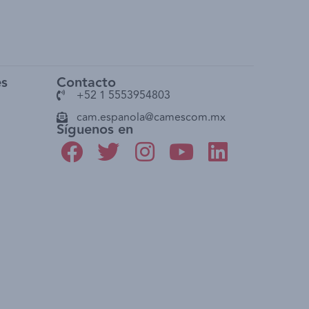
es
Contacto
+52 1 5553954803
cam.espanola@camescom.mx
Síguenos en