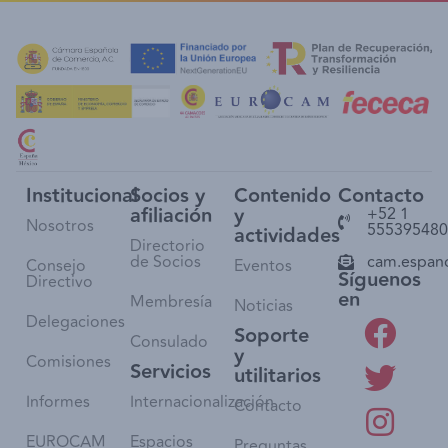
Institucional
Socios y
Contenido
Contacto
afiliación
y
+52 1
Nosotros
555395480
actividades
Directorio
de Socios
cam.espan
Consejo
Eventos
Síguenos
Directivo
en
Membresía
Noticias
Delegaciones
Soporte
Consulado
y
Comisiones
Servicios
utilitarios
Informes
Internacionalización
Contacto
EUROCAM
Espacios
Preguntas