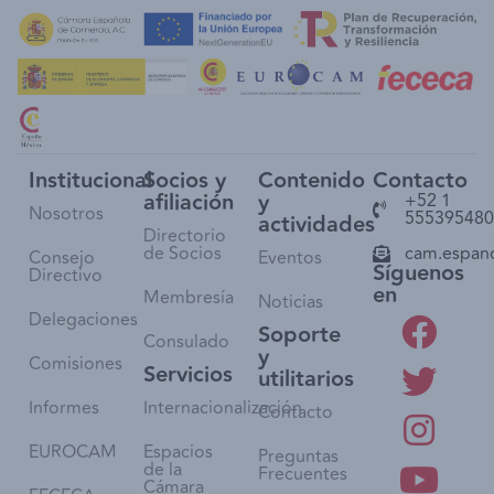
Institucional
Socios y
Contenido
Contacto
afiliación
y
+52 1
Nosotros
555395480
actividades
Directorio
de Socios
cam.espan
Consejo
Eventos
Síguenos
Directivo
en
Membresía
Noticias
Delegaciones
Soporte
Consulado
y
Comisiones
Servicios
utilitarios
Informes
Internacionalización
Contacto
EUROCAM
Espacios
Preguntas
de la
Frecuentes
Cámara