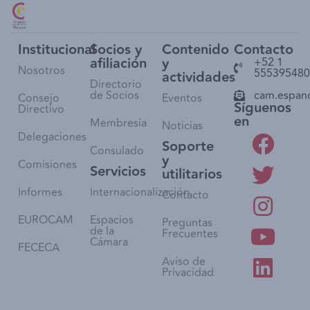
Institucional
Socios y
Contenido
Contacto
afiliación
y
+52 1
Nosotros
555395480
actividades
Directorio
de Socios
cam.espan
Consejo
Eventos
Síguenos
Directivo
en
Membresía
Noticias
Delegaciones
Soporte
Consulado
y
Comisiones
Servicios
utilitarios
Informes
Internacionalización
Contacto
EUROCAM
Espacios
Preguntas
de la
Frecuentes
Cámara
FECECA
Aviso de
Privacidad