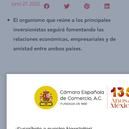
junio 27, 2022
El organismo que reúne a los principales
inversionistas seguirá fomentando las
relaciones económicas, empresariales y de
amistad entre ambos países.
La Cámara Española de Comercio (Camescom)
celebró su
130 aniversario en México
, con la
presencia de representantes del Gobierno de
México y de España e instituciones
empresariales de ambos países.