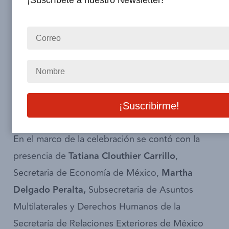
¡Suscríbete a nuestro Newsletter!
El evento conmemorativo se realizó con la
finalidad de poner en valor las acciones de la
Camescom en México y las relaciones creadas
por la institución durante 130 años; así como
destacar la fortaleza de la inversión española en
el país.
En el marco de la celebración se contó con la
presencia de
Tatiana Clouthier Carrillo
,
Secretaria de Economía de México,
Martha
Delgado Peralta,
Subsecretaria de Asuntos
Multilaterales y Derechos Humanos de la
Secretaría de Relaciones Exteriores de México