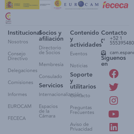
Institucional
Socios y
Contenido
Contacto
afiliación
y
+52 1
Nosotros
555395480
actividades
Directorio
de Socios
cam.espan
Consejo
Eventos
Síguenos
Directivo
en
Membresía
Noticias
Delegaciones
Soporte
Consulado
y
Comisiones
Servicios
utilitarios
Informes
Internacionalización
Contacto
EUROCAM
Espacios
Preguntas
de la
Frecuentes
Cámara
FECECA
Aviso de
Privacidad