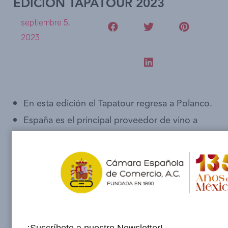
EDICIÓN TAPATOUR 2023
septiembre 5,
2023
En esta edición el Tapatour regresa a Polanco.
España es el principal proveedor de vino a
México en términos de valor y volumen.
Las importaciones de aceite de oliva hacia el
mercado mexicano han aumentado un 25%.
CAMESCOM.-
Con el objetivo de promover la
cultura gastronómica de España en México