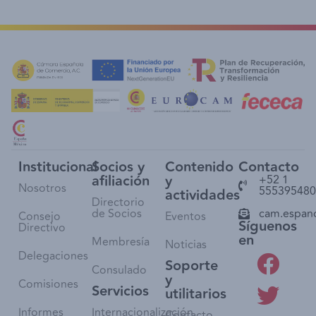
Institucional
Socios y
Contenido
Contacto
afiliación
y
+52 1
Nosotros
555395480
actividades
Directorio
de Socios
cam.espan
Consejo
Eventos
Síguenos
Directivo
en
Membresía
Noticias
Delegaciones
Soporte
Consulado
y
Comisiones
Servicios
utilitarios
Informes
Internacionalización
Contacto