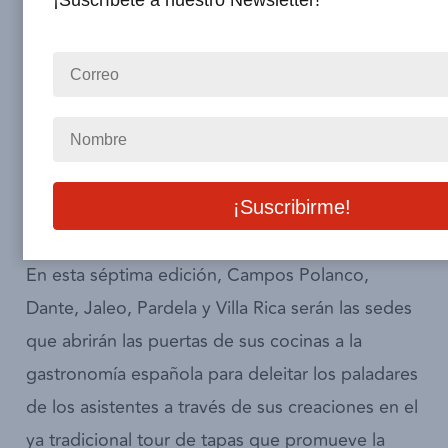
¡Suscríbete a nuestro Newsletter!
la
Cámara Española de Comercio
(CAMESCOM)
celebrará del
19 al 22 de
septiembre del 2023
la séptima
edición del Tapatour 2023 en Polanco, lugar que
vio nacer este delicioso recorrido que evoca los
sabores de la gastronomía española fusionados
con la cocina mexicana.
En esta séptima edición, Campos Polanco,
Dante, Jaleo, Pardela y Villa Rica serán las sedes
que abrirán las puertas de sus cocinas a la
gastronomía española para deleitar los paladares
de los asistentes a través de sus creaciones
en el
ya tradicional tour de tapas que promueve la