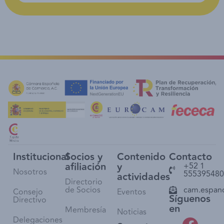
Institucional
Socios y
Contenido
Contacto
afiliación
y
+52 1
Nosotros
555395480
actividades
Directorio
de Socios
cam.espan
Consejo
Eventos
Síguenos
Directivo
en
Membresía
Noticias
Delegaciones