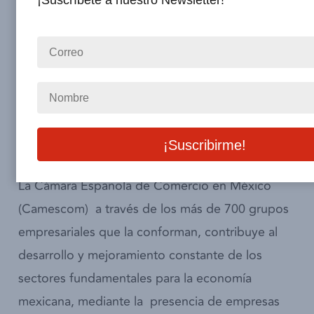
¡Suscríbete a nuestro Newsletter!
Durante el 2020 los sectores económicos
fundamentales para el desarrollo de México han
presentado cambios notables ante la coyuntura
actual, brindando datosde comportamiento
relevantes, oportunidades de desarrollo y una
visión a medio y largo plazo.
La Cámara Española de Comercio en México
(Camescom) a través de los más de 700 grupos
empresariales que la conforman, contribuye al
desarrollo y mejoramiento constante de los
sectores fundamentales para la economía
mexicana, mediante la presencia de empresas