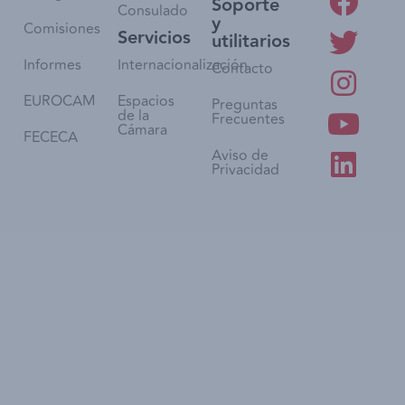
Soporte
Consulado
y
Comisiones
Servicios
utilitarios
Informes
Internacionalización
Contacto
EUROCAM
Espacios
Preguntas
de la
Frecuentes
Cámara
FECECA
Aviso de
Privacidad