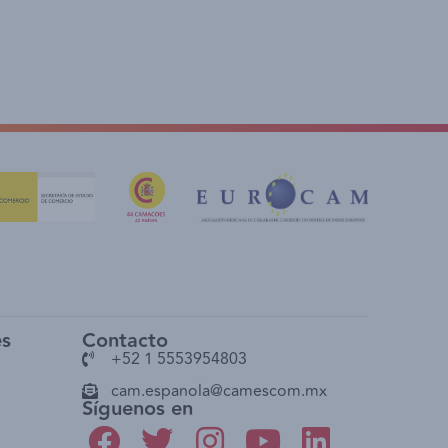
es
Contacto
+52 1 5553954803
cam.espanola@camescom.mx
Síguenos en