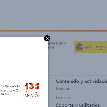
y afiliación
Contenido y actividad
io de Socios
Eventos
sía
Noticias
Soporte y utilitarios