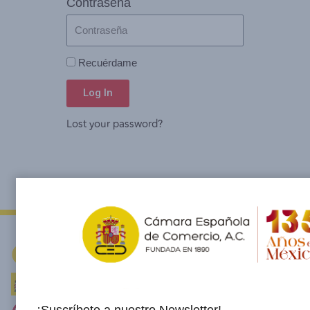
Contraseña
Recuérdame
Log In
Lost your password?