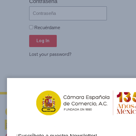
Contraseña
Recuérdame
Log In
Lost your password?