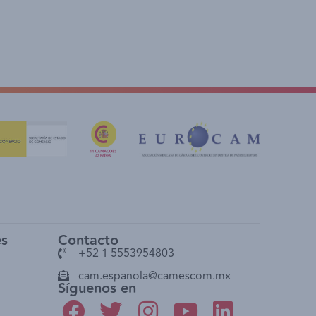
es
Contacto
+52 1 5553954803
cam.espanola@camescom.mx
Síguenos en