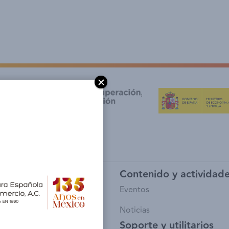
y afiliación
Contenido y actividad
io de Socios
Eventos
sía
Noticias
Soporte y utilitarios