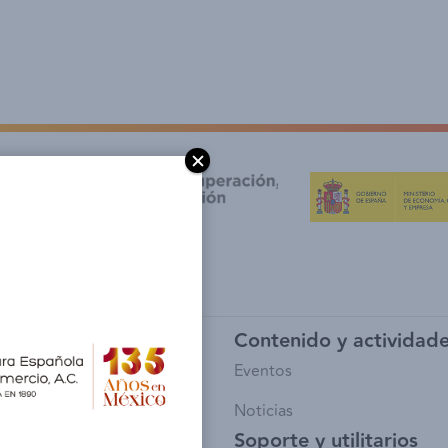
y afiliación
Contenido y actividad
io de Socios
Eventos
sía
Noticias
Soporte y utilitarios