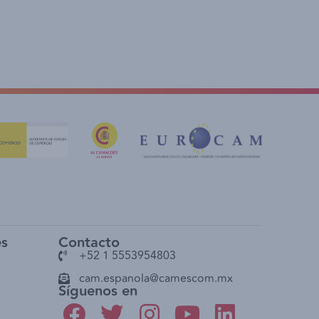
es
Contacto
+52 1 5553954803
cam.espanola@camescom.mx
Síguenos en