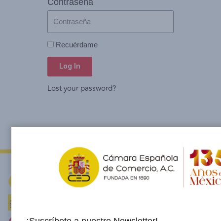
Contraseña
Recuérdame
Log In
Lost your password?