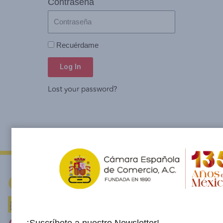
Contraseña
Recuérdame
Log In
Lost your password?