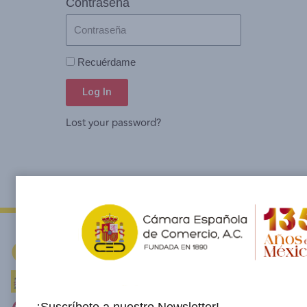
Contraseña
Recuérdame
Log In
Lost your password?