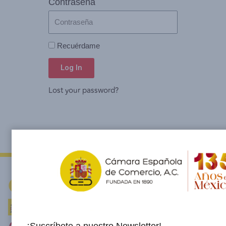
Contraseña
Recuérdame
Log In
Lost your password?