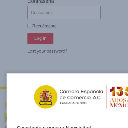
Contraseña
Recuérdame
Log In
Lost your password?