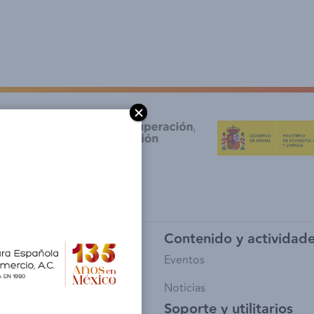
y afiliación
Contenido y actividad
io de Socios
Eventos
sía
Noticias
Soporte y utilitarios