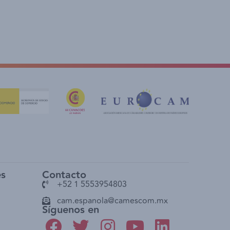
es
Contacto
+52 1 5553954803
cam.espanola@camescom.mx
Síguenos en