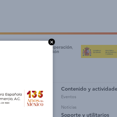
y afiliación
Contenido y actividad
io de Socios
Eventos
sía
Noticias
Soporte y utilitarios