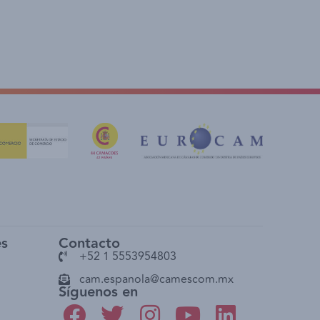
es
Contacto
+52 1 5553954803
cam.espanola@camescom.mx
Síguenos en