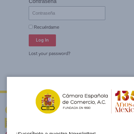
Contraseña
Recuérdame
Log In
Lost your password?