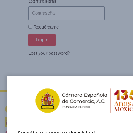
Contraseña
Recuérdame
Log In
Lost your password?