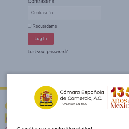
Contraseña
Recuérdame
Log In
Lost your password?