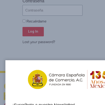
Contraseña
Recuérdame
Log In
Lost your password?