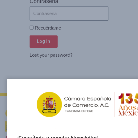
Contraseña
Recuérdame
Log In
Lost your password?