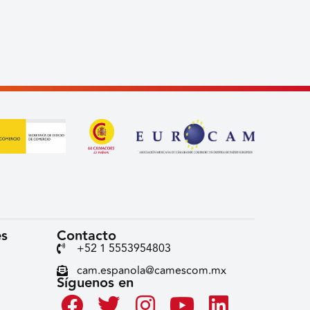
es
Contacto
+52 1 5553954803
cam.espanola@camescom.mx
Síguenos en