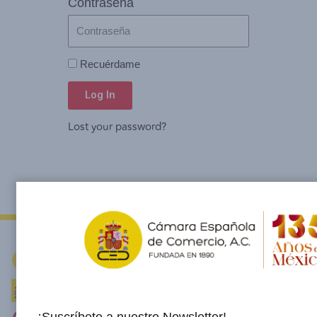
Contraseña
Recuérdame
Log In
Lost your password?