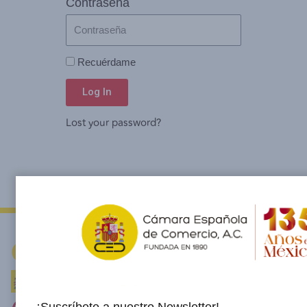
Contraseña
Recuérdame
Log In
Lost your password?