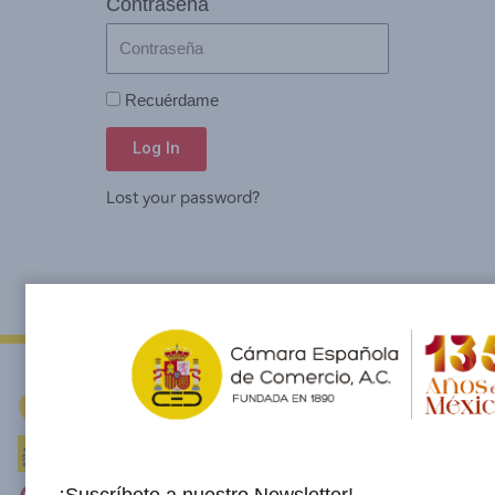
Contraseña
Recuérdame
Log In
Lost your password?