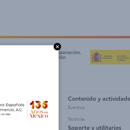
y afiliación
Contenido y actividad
io de Socios
Eventos
sía
Noticias
Soporte y utilitarios