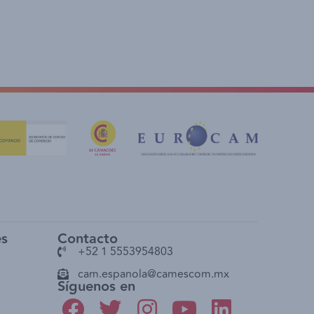
es
Contacto
+52 1 5553954803
cam.espanola@camescom.mx
Síguenos en