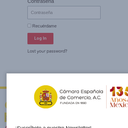
Contraseña
Recuérdame
Log In
Lost your password?