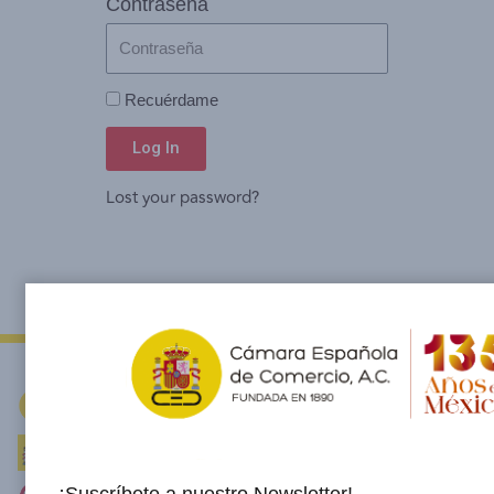
Contraseña
Recuérdame
Log In
Lost your password?