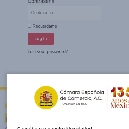
Contraseña
Recuérdame
Log In
Lost your password?