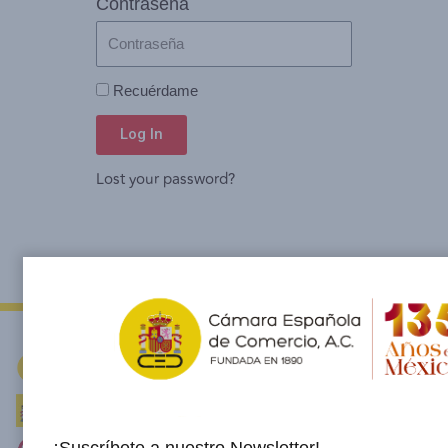
Contraseña
Recuérdame
Log In
Lost your password?