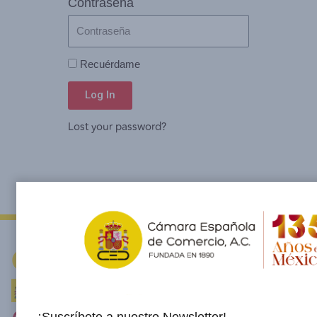
Contraseña
Recuérdame
Log In
Lost your password?